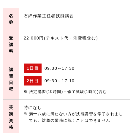
名
石綿作業主任者技能講習
称
受
22,000円(テキスト代・消費税含む)
講
料
1日目
09:30～17:30
講
習
2日目
09:30～17:10
日
程
法定講習(10時間)＋修了試験(1時間)含む
受
特になし
講
満十八歳に満たない方が技能講習を修了されまし
資
ても、対象の業務に就くことはできません
格