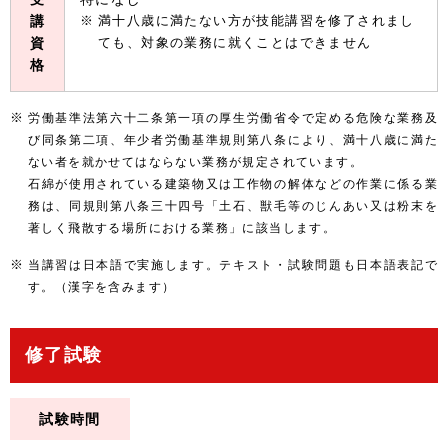
講
満十八歳に満たない方が技能講習を修了されまし
資
ても、対象の業務に就くことはできません
格
労働基準法第六十二条第一項の厚生労働省令で定める危険な業務及
び同条第二項、年少者労働基準規則第八条により、満十八歳に満た
ない者を就かせてはならない業務が規定されています。
石綿が使用されている建築物又は工作物の解体などの作業に係る業
務は、同規則第八条三十四号「土石、獣毛等のじんあい又は粉末を
著しく飛散する場所における業務」に該当します。
当講習は日本語で実施します。テキスト・試験問題も日本語表記で
す。（漢字を含みます）
修了試験
試験時間