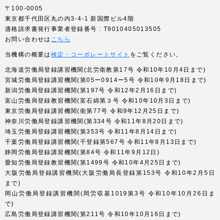
〒100-0005
東京都千代田区丸の内3-4-1 新国際ビル4階
適格請求書発行事業者登録番号 : T9010405013505
お問い合わせは
こちら
当機構の概要は
検定・コーポレートサイト
をご覧ください。
北海道労働局登録講習機関(北労衛教第17号 令和10年10月4日まで)
宮城労働局登録講習機関(第05ー0914ー5号 令和10年9月18日まで)
新潟労働局登録講習機関(第197号 令和12年2月16日まで)
富山労働局登録教習機関(富石綿第３号 令和10年10月3日まで)
東京労働局登録講習機関(衛第77号 令和9年12月25日まで)
神奈川労働局登録講習機関(第334号 令和11年8月20日まで)
埼玉労働局登録講習機関(第353号 令和11年8月14日まで)
千葉労働局登録講習機関(千登録第567号 令和11年8月13日まで)
静岡労働局登録講習機関(第84号 令和11年9月12日)
愛知労働局登録教習機関(第1499号 令和10年4月25日まで)
大阪労働局登録講習機関(大阪労働局長登録第153号 令和10年2月5日
まで)
岡山労働局登録講習機関(岡労収基1019第3号 令和10年10月26日ま
で)
広島労働局登録講習機関(第211号 令和10年10月16日まで)