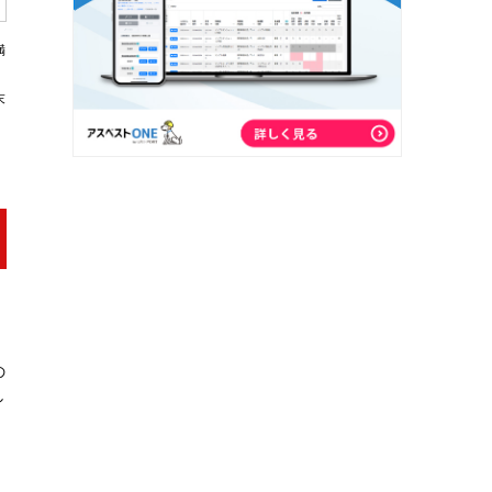
満
末
の
し