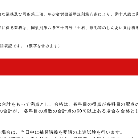
険な業務及び同条第二項、年少者労働基準規則第八条により、満十八歳に
。
業に係る業務は、同規則第八条三十四号「土石、獣毛等のじんあい又は粉
本語表記です。（漢字を含みます）
の合計をもって満点とし、合格は、各科目の得点が各科目の配点
の合計が、 各科目の点数の合計点の60％以上ある場合を合格と
た場合は、当日中に補習講義を受講の上追試験を行います。