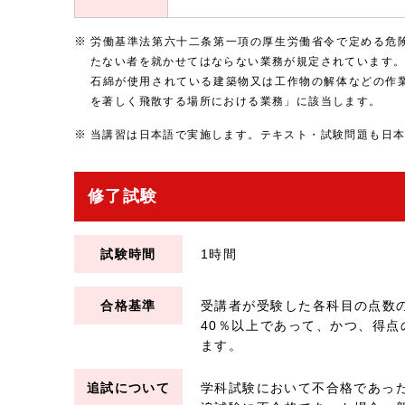
労働基準法第六十二条第一項の厚生労働省令で定める危
たない者を就かせてはならない業務が規定されています
石綿が使用されている建築物又は工作物の解体などの作
を著しく飛散する場所における業務」に該当します。
当講習は日本語で実施します。テキスト・試験問題も日
修了試験
試験時間
1時間
合格基準
受講者が受験した各科目の点数
40％以上であって、かつ、得点
ます。
追試について
学科試験において不合格であっ