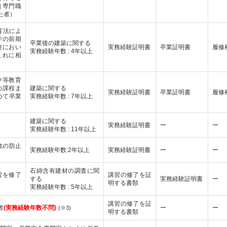
（専門職
た者）
育法によ
学の前期
卒業後の建築に関する
校におい
実務経験証明書
卒業証明書
履修
実務経験年数 : 4年以上
これに相
中等教育
の課程ま
建築に関する
実務経験証明書
卒業証明書
履修
めて卒業
実務経験年数 : 7年以上
建築に関する
実務経験証明書
ー
ー
実務経験年数 : 11年以上
散の防止
実務経験年数:2年以上
実務経験証明書
ー
ー
石綿含有建材の調査に関
習を修了
講習の修了を証
する
実務経験証明書
ー
明する書類
実務経験年数 : 5年以上
講習の修了を証
者
(実務経験年数不問)
ー
ー
(※3)
明する書類