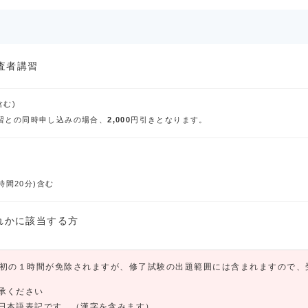
査者講習
含む)
習との同時申し込みの場合、
2,000
円引きとなります。
時間20分)含む
れかに該当する方
初の１時間が免除されますが、修了試験の出題範囲には含まれますので、
承ください
日本語表記です。（漢字を含みます）