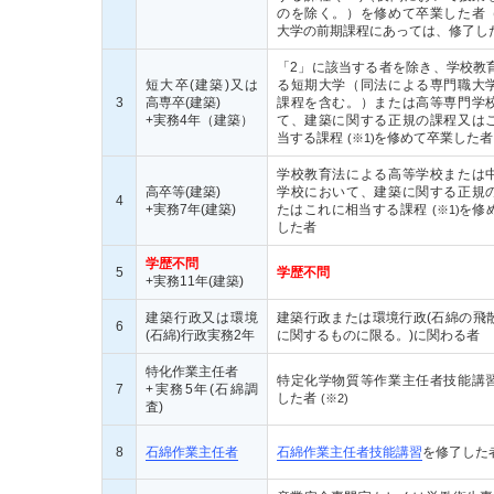
のを除く。）を修めて卒業した者
大学の前期課程にあっては、修了し
「2」に該当する者を除き、学校教
短大卒(建築)又は
る短期大学（同法による専門職大
3
高専卒(建築)
課程を含む。）または高等専門学
+実務4年（建築）
て、建築に関する正規の課程又は
当する課程
を修めて卒業した者
(※1)
学校教育法による高等学校または
高卒等(建築)
学校において、建築に関する正規
4
+実務7年(建築)
たはこれに相当する課程
を修
(※1)
した者
学歴不問
5
学歴不問
+実務11年(建築)
建築行政又は環境
建築行政または環境行政(石綿の飛
6
(石綿)行政実務2年
に関するものに限る。)に関わる者
特化作業主任者
特定化学物質等作業主任者技能講
7
+実務5年(石綿調
した者
(※2)
査)
8
石綿作業主任者
石綿作業主任者技能講習
を修了した