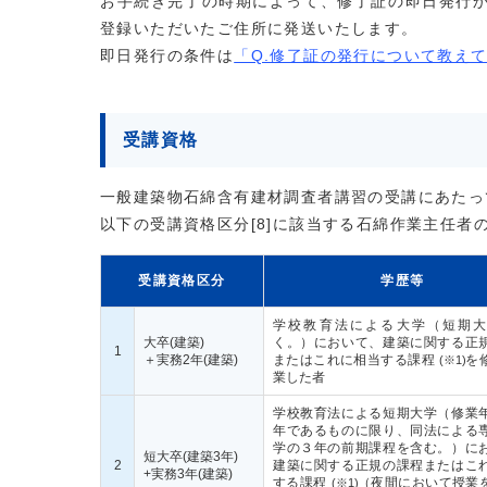
お手続き完了の時期によって、修了証の即日発行か
登録いただいたご住所に発送いたします。
即日発行の条件は
「Q.修了証の発行について教え
受講資格
一般建築物石綿含有建材調査者講習の受講にあたっ
以下の受講資格区分[8]に該当する石綿作業主任者
受講資格区分
学歴等
学校教育法による大学（短期大
大卒(建築)
く。）において、建築に関する正
1
＋実務2年(建築)
またはこれに相当する課程
を
(※1)
業した者
学校教育法による短期大学（修業
年であるものに限り、同法による
学の３年の前期課程を含む。）に
短大卒(建築3年)
2
建築に関する正規の課程またはこ
+実務3年(建築)
する課程
（夜間において授業
(※1)