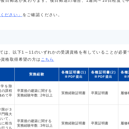
後日郵送か変わります。後日郵送の場合、1週間～10日程度で
てください」
をご確認ください。
ては、以下1～11のいずれかの受講資格を有していることが必要
の資格取得希望の方は
こちら
各種証明書(1)
各種証明書(2)
各種
実務経験
※PDF提出
※PDF提出
※
学を除
規の課程
卒業後の建築に関する
実務経験証明書
卒業証明書
履修
修めて卒
実務経験年数 : 2年以上
年限が３
専門職大
おいて、
卒業後の建築に関する
れに相当
実務経験証明書
卒業証明書
履修
実務経験年数 : 3年以上
を行うも