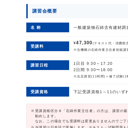
講習会概要
名 称
一般建築物石綿含有建材調
47,300
¥
(テキスト代・消費税
受講料
※当機構の石綿作業主任者技能講
1日目 9:30～17:20
講習日程
2日間 9:30〜18:00
※法定講習(11時間)＋修了試験(1
受講資格
下記受講資格1～11のいず
受講資格区分８「石綿作業主任者」の方は、講習の最
勧めします。
なお、この場合でも受講料は変更ありませんのでご了
当講習は日本語で実施します。テキスト・試験問題も