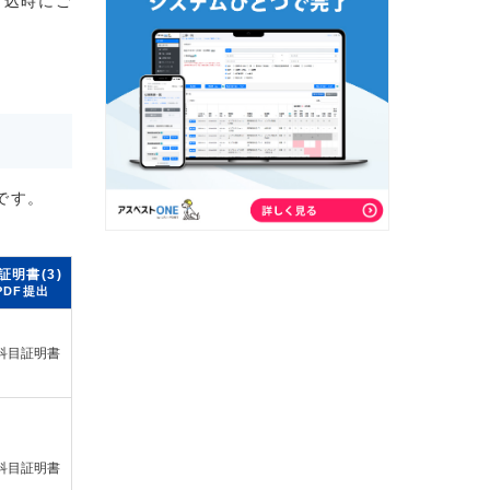
申込時にご
です。
証明書(3)
PDF提出
科目証明書
科目証明書