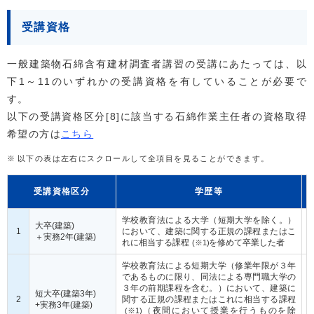
受講資格
一般建築物石綿含有建材調査者講習の受講にあたっては、以
下1～11のいずれかの受講資格を有していることが必要で
す。
以下の受講資格区分[8]に該当する石綿作業主任者の資格取得
希望の方は
こちら
以下の表は左右にスクロールして全項目を見ることができます。
受講資格区分
学歴等
学校教育法による大学（短期大学を除く。）
大卒(建築)
1
において、建築に関する正規の課程またはこ
＋実務2年(建築)
れに相当する課程
を修めて卒業した者
(※1)
学校教育法による短期大学（修業年限が３年
であるものに限り、同法による専門職大学の
３年の前期課程を含む。）において、建築に
短大卒(建築3年)
2
関する正規の課程またはこれに相当する課程
+実務3年(建築)
（夜間において授業を行うものを除
(※1)