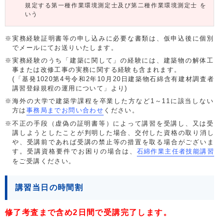
規定する第一種作業環境測定士及び第二種作業環境測定士 を
いう
実務経験証明書等の申し込みに必要な書類は、仮申込後に個別
でメールにてお送りいたします。
実務経験のうち「建築に関して」の経験には、建築物の解体工
事または改修工事の実務に関する経験も含まれます。
(「基発1020第4号令和2年10月20日建築物石綿含有建材調査者
講習登録規程の運用について」より)
海外の大学で建築学課程を卒業した方など1～11に該当しない
方は
事務局までお問い合わせ
ください。
不正の手段（虚偽の証明書等）によって講習を受講し、又は受
講しようとしたことが判明した場合、交付した資格の取り消し
や、受講前であれば受講の禁止等の措置を取る場合がございま
す。受講資格要件でお困りの場合は、
石綿作業主任者技能講習
をご受講ください。
講習当日の時間割
修了考査まで含め2日間で受講完了します。