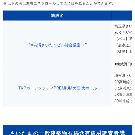
以下の表は左右にスクロールして全項目を見ることができます。
施設名
埼玉県さい
■JR「大宮
【バス】J
JA共済さいたまビル貸会議室３F
「裏参道」
【徒歩】 約
■東武野田
埼玉県さいた
JR高崎線 大
TKPガーデンシティPREMIUM大宮 大ホール
JR京浜東北
JR東北本線
JR埼京線 大
さいたまの一般建築物石綿含有建材調査者講