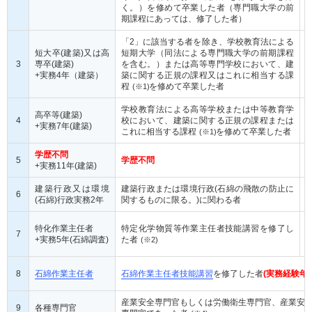
く。）を修めて卒業した者（専門職大学の前
期課程にあっては、修了した者）
「2」に該当する者を除き、学校教育法による
短大卒(建築)又は高
短期大学（同法による専門職大学の前期課程
3
専卒(建築)
を含む。）または高等専門学校において、建
+実務4年（建築）
築に関する正規の課程又はこれに相当する課
程
を修めて卒業した者
(※1)
学校教育法による高等学校または中等教育学
高卒等(建築)
4
校において、建築に関する正規の課程または
+実務7年(建築)
これに相当する課程
を修めて卒業した者
(※1)
学歴不問
5
学歴不問
+実務11年(建築)
建築行政又は環境
建築行政または環境行政(石綿の飛散の防止に
6
(石綿)行政実務2年
関するものに限る。)に関わる者
特化作業主任者
特定化学物質等作業主任者技能講習を修了し
7
+実務5年(石綿調査)
た者
(※2)
8
石綿作業主任者
石綿作業主任者技能講習
を修了した者
(実務経験年
産業安全専門官もしくは労働衛生専門官、産業安
9
各種専門官