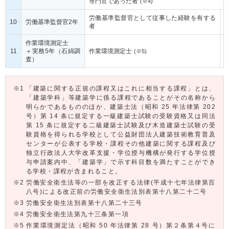
専門官であった者
(※4)
労働基準監督官として従事した経験を有する
10
労働基準監督官2年
者
作業環境測定士
11
＋実務5年（石綿調
作業環境測定士
(※5)
査）
「建築に関する正規の課程又はこれに相当する課程」とは、
「建築学科」等建築学に係る課程であることがその名称から
明らかであるもののほか、建築士法（昭和 25 年法律第 202
号）第 14 条に規定する一級建築士試験の受験資格又は同法
第 15 条に規定する二級建築士試験及び木造建築士試験の受
験資格を得られる学校として公益財団法人建築技術教育普及
センターが公表する学校・課程その他建築に関する課程及び
独立行政法人大学改革支援・学位授与機構が発行する学位授
与申請案内中、「建築学」で示す科目数を満たすことができ
る学校・課程が含まれること。
労働安全衛生法等の一部を改正する法律(平成十七年法律第百
八号)による改正前の労働安全衛生法別表第十八第二十二号
労働安全衛生法別表第十八第二十三号
労働安全衛生法第九十三条第一項
作業環境測定法（昭和 50 年法律第 28 号）第２条第４号に