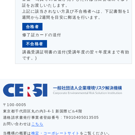
証をお渡しいたします。
上記に該当されない方及び不合格者へは、下記書類を1
週間から2週間を目安に郵送を行います。
合格者
修了証カードの送付
不合格者
講義受講証明書の送付(受講年度の翌々年度末まで有効
です。)
〒100-0005
東京都千代田区丸の内3-4-1 新国際ビル4階
適格請求書発行事業者登録番号 : T9010405013505
お問い合わせは
こちら
当機構の概要は
検定・コーポレートサイト
をご覧ください。