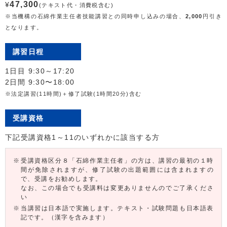
47,300
¥
(テキスト代・消費税含む)
※当機構の石綿作業主任者技能講習との同時申し込みの場合、
2,000
円引き
となります。
講習日程
1日目 9:30～17:20
2日間 9:30〜18:00
※法定講習(11時間)＋修了試験(1時間20分)含む
受講資格
下記受講資格1～11のいずれかに該当する方
受講資格区分８「石綿作業主任者」の方は、講習の最初の１時
間が免除されますが、修了試験の出題範囲には含まれますの
で、受講をお勧めします。
なお、この場合でも受講料は変更ありませんのでご了承くださ
い
当講習は日本語で実施します。テキスト・試験問題も日本語表
記です。（漢字を含みます）