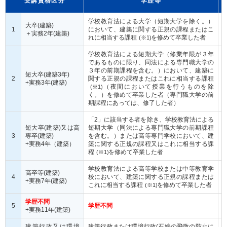
受講資格区分
学歴等
学校教育法による大学（短期大学を除く。）
大卒(建築)
1
において、建築に関する正規の課程またはこ
＋実務2年(建築)
れに相当する課程
を修めて卒業した者
(※1)
学校教育法による短期大学（修業年限が３年
であるものに限り、同法による専門職大学の
３年の前期課程を含む。）において、建築に
短大卒(建築3年)
2
関する正規の課程またはこれに相当する課程
+実務3年(建築)
（夜間において授業を行うものを除
(※1)
く。）を修めて卒業した者（専門職大学の前
期課程にあっては、修了した者）
「2」に該当する者を除き、学校教育法による
短大卒(建築)又は高
短期大学（同法による専門職大学の前期課程
3
専卒(建築)
を含む。）または高等専門学校において、建
+実務4年（建築）
築に関する正規の課程又はこれに相当する課
程
を修めて卒業した者
(※1)
学校教育法による高等学校または中等教育学
高卒等(建築)
4
校において、建築に関する正規の課程または
+実務7年(建築)
これに相当する課程
を修めて卒業した者
(※1)
学歴不問
5
学歴不問
+実務11年(建築)
建築行政又は環境
建築行政または環境行政(石綿の飛散の防止に