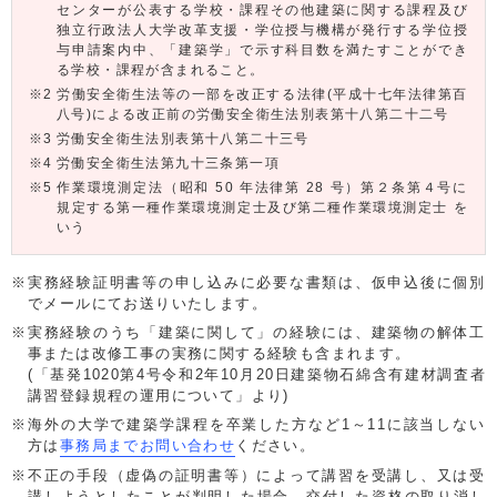
センターが公表する学校・課程その他建築に関する課程及び
独立行政法人大学改革支援・学位授与機構が発行する学位授
与申請案内中、「建築学」で示す科目数を満たすことができ
る学校・課程が含まれること。
労働安全衛生法等の一部を改正する法律(平成十七年法律第百
八号)による改正前の労働安全衛生法別表第十八第二十二号
労働安全衛生法別表第十八第二十三号
労働安全衛生法第九十三条第一項
作業環境測定法（昭和 50 年法律第 28 号）第２条第４号に
規定する第一種作業環境測定士及び第二種作業環境測定士 を
いう
実務経験証明書等の申し込みに必要な書類は、仮申込後に個別
でメールにてお送りいたします。
実務経験のうち「建築に関して」の経験には、建築物の解体工
事または改修工事の実務に関する経験も含まれます。
(「基発1020第4号令和2年10月20日建築物石綿含有建材調査者
講習登録規程の運用について」より)
海外の大学で建築学課程を卒業した方など1～11に該当しない
方は
事務局までお問い合わせ
ください。
不正の手段（虚偽の証明書等）によって講習を受講し、又は受
講しようとしたことが判明した場合、交付した資格の取り消し