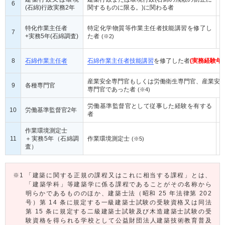
6
(石綿)行政実務2年
関するものに限る。)に関わる者
特化作業主任者
特定化学物質等作業主任者技能講習を修了し
7
+実務5年(石綿調査)
た者
(※2)
8
石綿作業主任者
石綿作業主任者技能講習
を修了した者
(実務経験年
産業安全専門官もしくは労働衛生専門官、産業安
9
各種専門官
専門官であった者
(※4)
労働基準監督官として従事した経験を有する
10
労働基準監督官2年
者
作業環境測定士
11
＋実務5年（石綿調
作業環境測定士
(※5)
査）
「建築に関する正規の課程又はこれに相当する課程」とは、
「建築学科」等建築学に係る課程であることがその名称から
明らかであるもののほか、建築士法（昭和 25 年法律第 202
号）第 14 条に規定する一級建築士試験の受験資格又は同法
第 15 条に規定する二級建築士試験及び木造建築士試験の受
験資格を得られる学校として公益財団法人建築技術教育普及