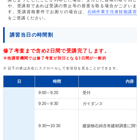
や、受講前であれば受講の禁止等の措置を取る場合がございま
す。受講資格要件でお困りの場合は、
石綿作業主任者技能講習
をご受講ください。
講習当日の時間割
修了考査まで含め2日間で受講完了します。
※他講習機関では修了考査が別日となる3日間が一般的
以下の表は左右にスクロールして全項目を見ることができます。
日
時間
内容
9:00～9:20
受付
9:20～9:30
ガイダンス
9:30〜10:30
建築物石綿含有建材調査に関す