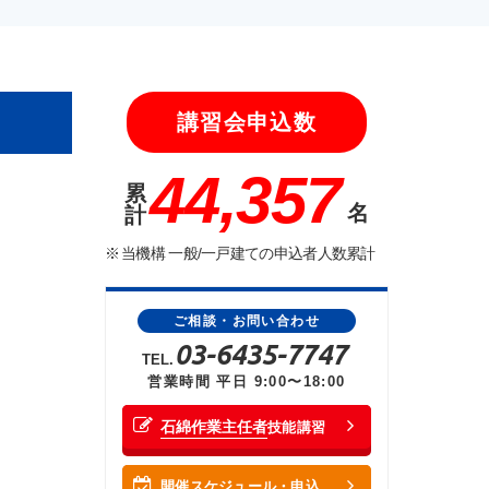
講習会申込数
44,357
累
名
計
当機構 一般/一戸建ての申込者人数累計
ご相談・お問い合わせ
03-6435-7747
TEL.
営業時間 平日 9:00〜18:00
石綿作業主任者
技能講習
開催スケジュール・申込