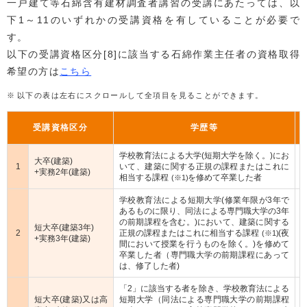
一戸建て等石綿含有建材調査者講習の受講にあたっては、以
下1～11のいずれかの受講資格を有していることが必要で
す。
以下の受講資格区分[8]に該当する石綿作業主任者の資格取得
希望の方は
こちら
以下の表は左右にスクロールして全項目を見ることができます。
受講資格区分
学歴等
学校教育法による大学(短期大学を除く。)にお
大卒(建築)
1
いて、建築に関する正規の課程またはこれに
+実務2年(建築)
相当する課程
を修めて卒業した者
(※1)
学校教育法による短期大学(修業年限が3年で
あるものに限り、同法による専門職大学の3年
の前期課程を含む。)において、建築に関する
短大卒(建築3年)
2
正規の課程またはこれに相当する課程
(夜
(※1)
+実務3年(建築)
間において授業を行うものを除く。)を修めて
卒業した者（専門職大学の前期課程にあって
は、修了した者)
「2」に該当する者を除き、学校教育法による
短大卒(建築)又は高
短期大学（同法による専門職大学の前期課程