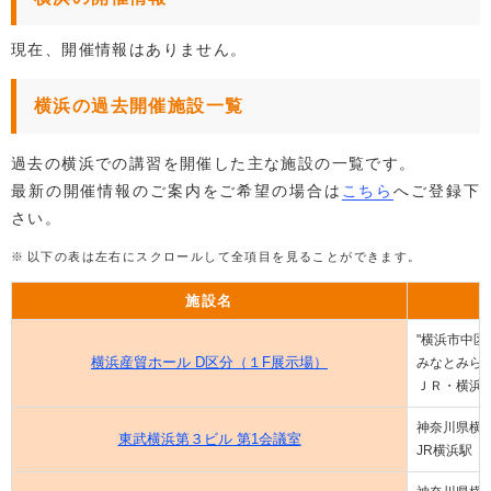
現在、開催情報はありません。
横浜の過去開催施設一覧
過去の横浜での講習を開催した主な施設の一覧です。
最新の開催情報のご案内をご希望の場合は
こちら
へご登録下
さい。
以下の表は左右にスクロールして全項目を見ることができます。
施設名
"横浜市中区
横浜産貿ホール D区分（１F展示場）
みなとみら
ＪＲ・横浜
神奈川県横浜
東武横浜第３ビル 第1会議室
JR横浜駅 