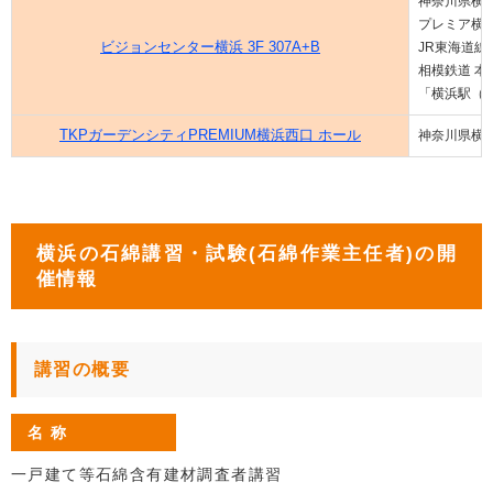
神奈川県横浜
プレミア横浜
ビジョンセンター横浜 3F 307A+B
JR東海道
相模鉄道 本
「横浜駅（
TKPガーデンシティPREMIUM横浜西口 ホール
神奈川県横浜
横浜の石綿講習・試験(石綿作業主任者)の開
催情報
講習の概要
名 称
一戸建て等石綿含有建材調査者講習