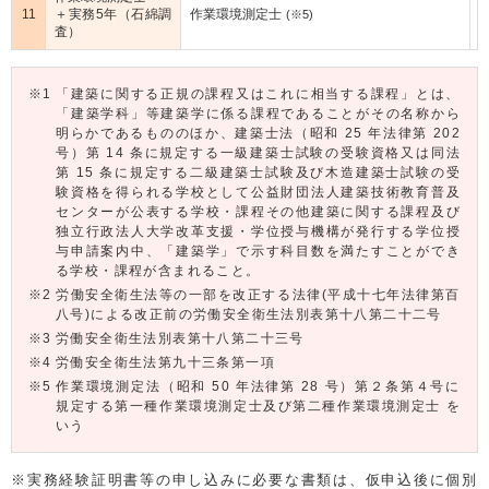
11
＋実務5年（石綿調
作業環境測定士
(※5)
査）
「建築に関する正規の課程又はこれに相当する課程」とは、
「建築学科」等建築学に係る課程であることがその名称から
明らかであるもののほか、建築士法（昭和 25 年法律第 202
号）第 14 条に規定する一級建築士試験の受験資格又は同法
第 15 条に規定する二級建築士試験及び木造建築士試験の受
験資格を得られる学校として公益財団法人建築技術教育普及
センターが公表する学校・課程その他建築に関する課程及び
独立行政法人大学改革支援・学位授与機構が発行する学位授
与申請案内中、「建築学」で示す科目数を満たすことができ
る学校・課程が含まれること。
労働安全衛生法等の一部を改正する法律(平成十七年法律第百
八号)による改正前の労働安全衛生法別表第十八第二十二号
労働安全衛生法別表第十八第二十三号
労働安全衛生法第九十三条第一項
作業環境測定法（昭和 50 年法律第 28 号）第２条第４号に
規定する第一種作業環境測定士及び第二種作業環境測定士 を
いう
実務経験証明書等の申し込みに必要な書類は、仮申込後に個別