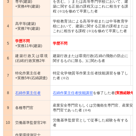
3
専卒(建築)
を含む。）または高等専門学校において、建
+実務4年(建築)
築に関する正規の課程又はこれに相当する課
程
を修めて卒業した者
(※1)
学校教育法による高等学校または中等教育学
高卒等(建築)
4
校において、建築に関する正規の課程または
+実務7年(建築)
これに相当する課程
を修めて卒業した者
(※1)
学歴不問
5
学歴不問
+実務11年(建築)
建築行政又は環境
建築行政または環境行政(石綿の飛散の防止に
6
(石綿)行政実務2年
関するものに限る。)に関わる者
特化作業主任者
特定化学物質等作業主任者技能講習を修了し
7
+実務5年(石綿調査)
た者
(※2)
8
石綿作業主任者
石綿作業主任者技能講習
を修了した者
(実務経験年
産業安全専門官もしくは労働衛生専門官、産業安
9
各種専門官
専門官であった者
(※4)
労働基準監督官として従事した経験を有する
10
労働基準監督官2年
者
作業環境測定士