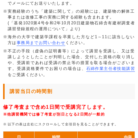
でメールにてお送りいたします。
実務経験のうち「建築に関して」の経験には、建築物の解体工
事または改修工事の実務に関する経験も含まれます。
(「基発1020第4号令和2年10月20日建築物石綿含有建材調査者
講習登録規程の運用について」より)
海外の大学で建築学課程を卒業した方など1～11に該当しない
方は
事務局までお問い合わせ
ください。
不正の手段（虚偽の証明書等）によって講習を受講し、又は受
講しようとしたことが判明した場合、交付した資格の取り消し
や、受講前であれば受講の禁止等の措置を取る場合がございま
す。受講資格要件でお困りの場合は、
石綿作業主任者技能講習
をご受講ください。
講習当日の時間割
修了考査まで含め1日間で受講完了します。
※他講習機関では修了考査が別日となる2日間が一般的
以下の表は左右にスクロールして全項目を見ることができます。
日
時間
内容